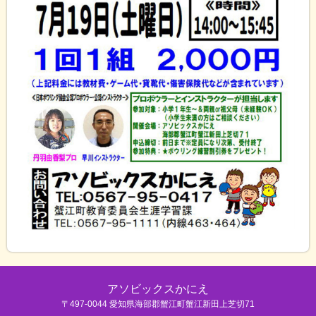
アソビックスかにえ
〒497-0044 愛知県海部郡蟹江町蟹江新田上芝切71